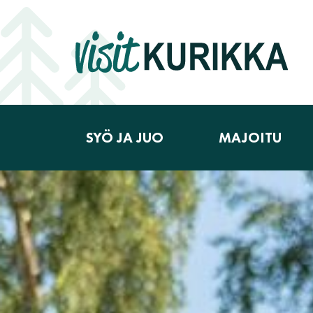
Siirry sisältöön
SYÖ JA JUO
MAJOITU
Päävalikko