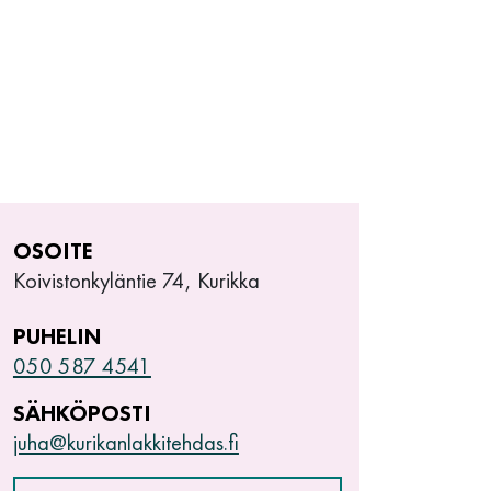
OSOITE
Koivistonkyläntie 74, Kurikka
PUHELIN
050 587 4541
SÄHKÖPOSTI
juha@kurikanlakkitehdas.fi