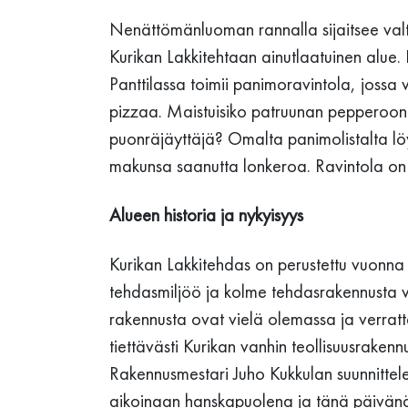
Nenättömänluoman rannalla sijaitsee valta
Kurikan Lakkitehtaan ainutlaatuinen alue. H
Panttilassa toimii panimoravintola, jossa 
pizzaa. Maistuisiko patruunan pepperooni
puonräjäyttäjä? Omalta panimolistalta löyt
makunsa saanutta lonkeroa. Ravintola on
Alueen historia ja nykyisyys
Kurikan Lakkitehdas on perustettu vuonna 
tehdasmiljöö ja kolme tehdasrakennusta 
rakennusta ovat vielä olemassa ja verratt
tiettävästi Kurikan vanhin teollisuusraken
Rakennusmestari Juho Kukkulan suunnitte
aikoinaan hanskapuolena ja tänä päivänä 