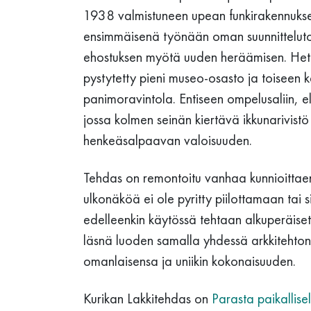
1938 valmistuneen upean funkirakennuksen 
ensimmäisenä työnään oman suunnitteluto
ehostuksen myötä uuden heräämisen. Heti
pystytetty pieni museo-osasto ja toiseen 
panimoravintola. Entiseen ompelusaliin, e
jossa kolmen seinän kiertävä ikkunarivistö
henkeäsalpaavan valoisuuden.
Tehdas on remontoitu vanhaa kunnioittaen j
ulkonäköä ei ole pyritty piilottamaan tai 
edelleenkin käytössä tehtaan alkuperäiset
läsnä luoden samalla yhdessä arkkitehton
omanlaisensa ja uniikin kokonaisuuden.
Kurikan Lakkitehdas on
Parasta paikallise