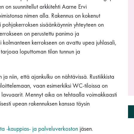
on suunnitellut arkkitehti Aarne Ervi
imistonsa nimen alla. Rakennus on kokenut
 pohjakerroksen sisäänkäynnin yhteyteen on
kerrokseen on perustettu panimo ja
li kolmanteen kerrokseen on avattu upea juhlasali,
 tarjoaa loputtoman tilan tunnun ja
a niin, että ajankulku on nähtävissä. Rustiikkista
siloittelemaan, vaan esimerkiksi WC-tiloissa on
 lavuaarit. Mennyt aika on tehtaalla voimakkaasti
isesti upean rakennuksen kanssa täysin
lta -kauppias- ja palveluverkoston
jäsen.