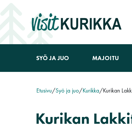
Siirry sisältöön
SYÖ JA JUO
MAJOITU
Päävalikko
Etusivu
/
Syö ja juo
/
Kurikka
/
Kurikan Lakk
Kurikan Lakk