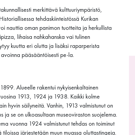
kunnallisesti merkittävä kulttuuriympäristö,
istoriallisessa tehdaskiinteistössä Kurikan
voi nauttia oman panimon tuotteita ja herkullista
pizza, lihaisa nahkahanska vai tulinen
yy kuutta eri olutta ja lisäksi raparperista
 avoinna pääsääntöisesti pe-la.
1899. Alueelle rakentui nykyisenkaltainen
vuosina 1913, 1924 ja 1938. Kaikki kolme
ain hyvin säilyneitä. Vanhin, 1913 valmistunut on
nus ja se on ulkoasultaan museoviraston suojelema.
lema vuonna 1924 valmistunut tehdas on toiminut
tiloissa järjestetään muun muassa oluttastingeja.