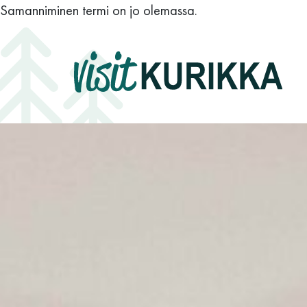
Siirry sisältöön
Samanniminen termi on jo olemassa.
Päävalikko