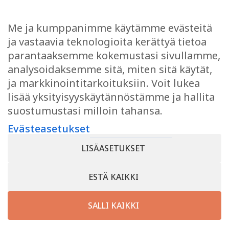
AKTIVITEETIT JA ELÄMYKSET
Me ja kumppanimme käytämme evästeitä
OSTOKSET
ja vastaavia teknologioita kerättyä tietoa
JUHLI JA KOKOUSTA
parantaaksemme kokemustasi sivullamme,
EVÄSTEASETUKSET
analysoidaksemme sitä, miten sitä käytät,
ja markkinointitarkoituksiin. Voit lukea
lisää yksityisyyskäytännöstämme ja hallita
suostumustasi milloin tahansa.
TYKKÄÄ
Evästeasetukset
Facebook
LISÄASETUKSET
Instagram
ESTÄ KAIKKI
SALLI KAIKKI