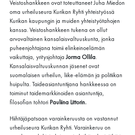
Veistoshankkeen ovat toteuttaneet Juha Miedon
oma urheiluseura Kurikan Ryhti yhteistyössä
Kurikan kaupungin ja muiden yhteistyötahojen
kanssa. Veistoshankkeen tukena on ollut
arvovaltainen kansalaisvaltuuskunta, jonka
puheenjohtajana toimii elinkeinoelämän
vaikuttaja, yritysjohtaja
Jorma Ollila
.
Kansalaisvaltuuskunnan jäsenet ovat
suomalaisen urheilun, liike-elämän ja politiikan
huipulta. Taideasiantuntijana hankkeessa on
toiminut taidemarkkinoiden asiantuntija,
filosofian tohtori
Pauliina Littorin.
Hiihtäjäpatsaan varainkeruusta on vastannut
urheiluseura Kurikan Ryhti. Varainkeruu on