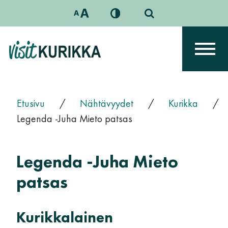
Siirry sisältöön
Päävalikko
Etusivu
/
Nähtävyydet
/
Kurikka
/
Legenda -Juha Mieto patsas
Legenda -Juha Mieto
patsas
Kurikkalainen