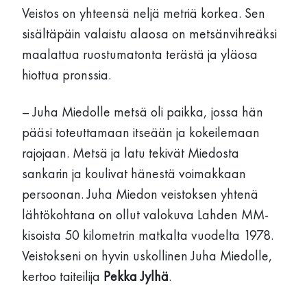
Veistos on yhteensä neljä metriä korkea. Sen
sisältäpäin valaistu alaosa on metsänvihreäksi
maalattua ruostumatonta terästä ja yläosa
hiottua pronssia.
– Juha Miedolle metsä oli paikka, jossa hän
pääsi toteuttamaan itseään ja kokeilemaan
rajojaan. Metsä ja latu tekivät Miedosta
sankarin ja koulivat hänestä voimakkaan
persoonan. Juha Miedon veistoksen yhtenä
lähtökohtana on ollut valokuva Lahden MM-
kisoista 50 kilometrin matkalta vuodelta 1978.
Veistokseni on hyvin uskollinen Juha Miedolle,
kertoo taiteilija
Pekka Jylhä
.