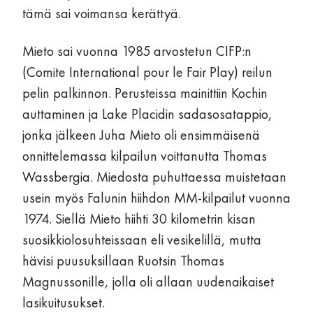
tämä sai voimansa kerättyä.
Mieto sai vuonna 1985 arvostetun CIFP:n
(Comite International pour le Fair Play) reilun
pelin palkinnon. Perusteissa mainittiin Kochin
auttaminen ja Lake Placidin sadasosatappio,
jonka jälkeen Juha Mieto oli ensimmäisenä
onnittelemassa kilpailun voittanutta Thomas
Wassbergia. Miedosta puhuttaessa muistetaan
usein myös Falunin hiihdon MM-kilpailut vuonna
1974. Siellä Mieto hiihti 30 kilometrin kisan
suosikkiolosuhteissaan eli vesikelillä, mutta
hävisi puusuksillaan Ruotsin Thomas
Magnussonille, jolla oli allaan uudenaikaiset
lasikuitusukset.