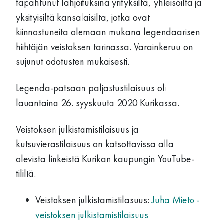
tapahtunut lahjoituksina yrityksiltä, yhteisöiltä ja
yksityisiltä kansalaisilta, jotka ovat
kiinnostuneita olemaan mukana legendaarisen
hiihtäjän veistoksen tarinassa. Varainkeruu on
sujunut odotusten mukaisesti.
Legenda-patsaan paljastustilaisuus oli
lauantaina 26. syyskuuta 2020 Kurikassa.
Veistoksen julkistamistilaisuus ja
kutsuvierastilaisuus on katsottavissa alla
olevista linkeistä Kurikan kaupungin YouTube-
tililtä.
Veistoksen julkistamistilasuus:
Juha Mieto -
veistoksen julkistamistilaisuus