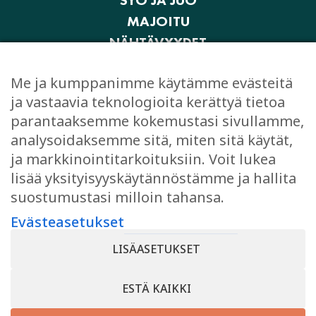
MAJOITU
NÄHTÄVYYDET
AKTIVITEETIT JA ELÄMYKSET
Me ja kumppanimme käytämme evästeitä
OSTOKSET
ja vastaavia teknologioita kerättyä tietoa
JUHLI JA KOKOUSTA
parantaaksemme kokemustasi sivullamme,
EVÄSTEASETUKSET
analysoidaksemme sitä, miten sitä käytät,
ja markkinointitarkoituksiin. Voit lukea
lisää yksityisyyskäytännöstämme ja hallita
suostumustasi milloin tahansa.
TYKKÄÄ
Evästeasetukset
Facebook
LISÄASETUKSET
Instagram
ESTÄ KAIKKI