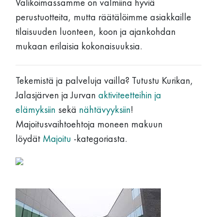
Valikoimassamme on valmiina hyviä
perustuotteita, mutta räätälöimme asiakkaille
tilaisuuden luonteen, koon ja ajankohdan
mukaan erilaisia kokonaisuuksia.
Tekemistä ja palveluja vailla? Tutustu Kurikan,
Jalasjärven ja Jurvan
aktiviteetteihin ja
elämyksiin
sekä
nähtävyyksiin
!
Majoitusvaihtoehtoja moneen makuun
löydät
Majoitu
-kategoriasta.