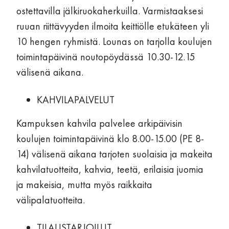
ostettavilla jälkiruokaherkuilla. Varmistaaksesi
ruuan riittävyyden ilmoita keittiölle etukäteen yli
10 hengen ryhmistä. Lounas on tarjolla koulujen
toimintapäivinä noutopöydässä 10.30-12.15
välisenä aikana.
KAHVILAPALVELUT
Kampuksen kahvila palvelee arkipäivisin
koulujen toimintapäivinä klo 8.00-15.00 (PE 8-
14) välisenä aikana tarjoten suolaisia ja makeita
kahvilatuotteita, kahvia, teetä, erilaisia juomia
ja makeisia, mutta myös raikkaita
välipalatuotteita.
TILAUSTARJOILUT