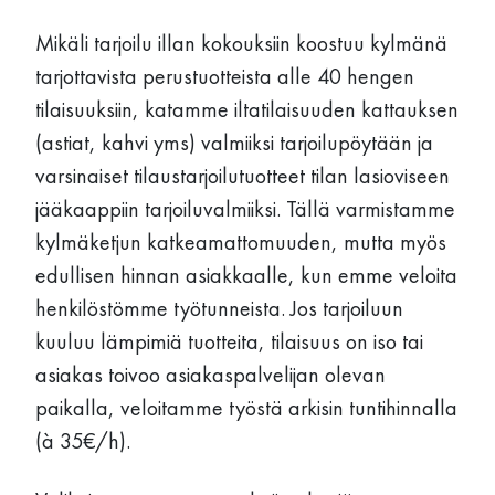
Mikäli tarjoilu illan kokouksiin koostuu kylmänä
tarjottavista perustuotteista alle 40 hengen
tilaisuuksiin, katamme iltatilaisuuden kattauksen
(astiat, kahvi yms) valmiiksi tarjoilupöytään ja
varsinaiset tilaustarjoilutuotteet tilan lasioviseen
jääkaappiin tarjoiluvalmiiksi. Tällä varmistamme
kylmäketjun katkeamattomuuden, mutta myös
edullisen hinnan asiakkaalle, kun emme veloita
henkilöstömme työtunneista. Jos tarjoiluun
kuuluu lämpimiä tuotteita, tilaisuus on iso tai
asiakas toivoo asiakaspalvelijan olevan
paikalla, veloitamme työstä arkisin tuntihinnalla
(à 35€/h).