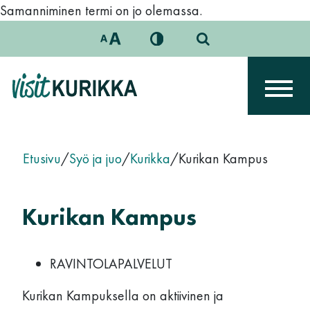
Siirry sisältöön
Samanniminen termi on jo olemassa.
Päävalikko
Etusivu
/
Syö ja juo
/
Kurikka
/
Kurikan Kampus
Kurikan Kampus
RAVINTOLAPALVELUT
Kurikan Kampuksella on aktiivinen ja