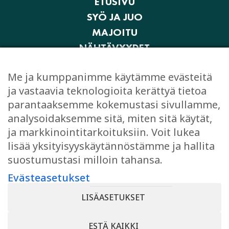
ETUSIVU
SYÖ JA JUO
MAJOITU
NÄHTÄVYYDET
AKTIVITEETIT JA ELÄMYKSET
Me ja kumppanimme käytämme evästeitä
OSTOKSET
ja vastaavia teknologioita kerättyä tietoa
JUHLI JA KOKOUSTA
parantaaksemme kokemustasi sivullamme,
EVÄSTEASETUKSET
analysoidaksemme sitä, miten sitä käytät,
ja markkinointitarkoituksiin. Voit lukea
lisää yksityisyyskäytännöstämme ja hallita
suostumustasi milloin tahansa.
TYKKÄÄ
Evästeasetukset
Facebook
LISÄASETUKSET
Instagram
ESTÄ KAIKKI