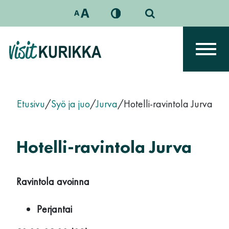
Siirry sisältöön
Päävalikko
Etusivu
/
Syö ja juo
/
Jurva
/
Hotelli-ravintola Jurva
Hotelli-ravintola Jurva
Ravintola avoinna
Perjantai