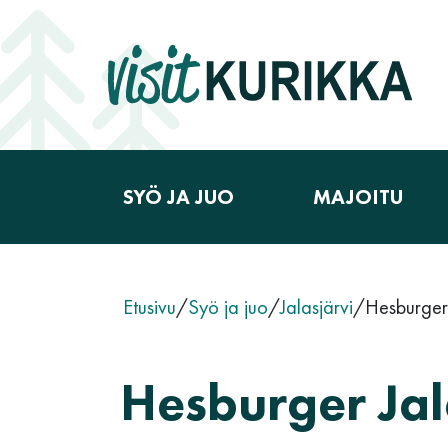
Siirry sisältöön
SYÖ JA JUO
MAJOITU
Päävalikko
Etusivu
/
Syö ja juo
/
Jalasjärvi
/
Hesburger 
Hesburger Jal