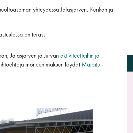
n huoltoaseman yhteydessä Jalasjärven, Kurikan ja
alastuulessa on terassi.
ikan, Jalasjärven ja Jurvan
aktiviteetteihin ja
aihtoehtoja moneen makuun löydät
Majoitu
-