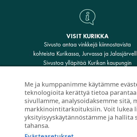
VISIT KURIKKA
Sivusto antaa vinkkejä kiinnostavista
kohteista Kurikassa, Jurvassa ja Jalasjärvell
Sivustoa ylläpitää Kurikan kaupungin
elinvoimaosasto.
Me ja kumppanimme käytämme evästeit
www.kurikka.fi
teknologioita kerättyä tietoa paran
sivullamme, analysoidaksemme sitä, mi
Anna palautetta VisitKurikka-sivusta
markkinointitarkoituksiin. Voit lukea l
yksityisyyskäytännöstämme ja hallita
tahansa.
Evästeasetukset