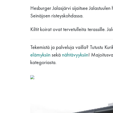
Hesburger Jalasjärvi sijaitsee Jalastuule
Seinäjoen risteyskohdassa.
Kiltit koirat ovat tervetulleita terassille. J
Tekemistä ja palveluja vailla? Tutustu Kur
elämyksiin
sekä
nähtävyyksiin
! Majoitusv
kategoriasta.