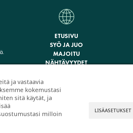
ETUSIVU
SYÖ JA JUO
ä.
MAJOITU
NÄHTÄVYYDET
AKTIVITEETIT JA ELÄMYKSET
OSTOKSET
ä ja vastaavia
JUHLI JA KOKOUSTA
taaksemme kokemustasi
ten sitä käytät, ja
EVÄSTEASETUKSET
isää
LISÄASETUKSET
 suostumustasi milloin