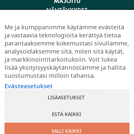
MAJOITU
NÄHTÄVYYDET
AKTIVITEETIT JA ELÄMYKSET
Me ja kumppanimme käytämme evästeitä
OSTOKSET
ja vastaavia teknologioita kerättyä tietoa
JUHLI JA KOKOUSTA
parantaaksemme kokemustasi sivullamme,
EVÄSTEASETUKSET
analysoidaksemme sitä, miten sitä käytät,
ja markkinointitarkoituksiin. Voit lukea
lisää yksityisyyskäytännöstämme ja hallita
suostumustasi milloin tahansa.
TYKKÄÄ
Evästeasetukset
Facebook
LISÄASETUKSET
Instagram
ESTÄ KAIKKI
SALLI KAIKKI