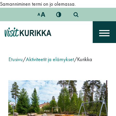
Siirry sisältöön
Samanniminen termi on jo olemassa.
Päävalikko
Etusivu
/
Aktiviteetit ja elämykset
/
Kurikka