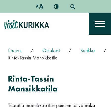
Siirry sisältöön
Päävalikko
Etusivu
/
Ostokset
/
Kurikka
/
Rinta-Tassin Mansikkatila
Rinta-Tassin
Mansikkatila
Tuoretta mansikkaa itse poimien tai valmiiksi