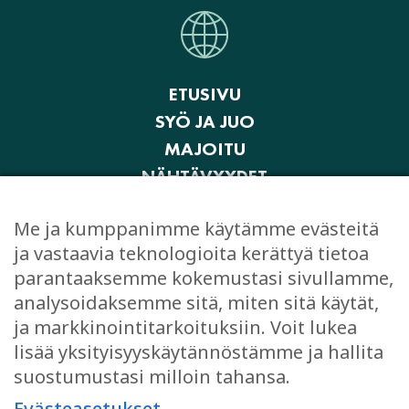
ETUSIVU
SYÖ JA JUO
MAJOITU
NÄHTÄVYYDET
AKTIVITEETIT JA ELÄMYKSET
Me ja kumppanimme käytämme evästeitä
OSTOKSET
ja vastaavia teknologioita kerättyä tietoa
JUHLI JA KOKOUSTA
parantaaksemme kokemustasi sivullamme,
EVÄSTEASETUKSET
analysoidaksemme sitä, miten sitä käytät,
ja markkinointitarkoituksiin. Voit lukea
lisää yksityisyyskäytännöstämme ja hallita
suostumustasi milloin tahansa.
TYKKÄÄ
Evästeasetukset