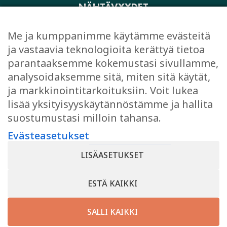
NÄHTÄVYYDET
AKTIVITEETIT JA ELÄMYKSET
Me ja kumppanimme käytämme evästeitä
OSTOKSET
ja vastaavia teknologioita kerättyä tietoa
JUHLI JA KOKOUSTA
parantaaksemme kokemustasi sivullamme,
EVÄSTEASETUKSET
analysoidaksemme sitä, miten sitä käytät,
ja markkinointitarkoituksiin. Voit lukea
lisää yksityisyyskäytännöstämme ja hallita
suostumustasi milloin tahansa.
TYKKÄÄ
Evästeasetukset
Facebook
LISÄASETUKSET
Instagram
ESTÄ KAIKKI
SALLI KAIKKI