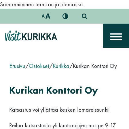
Siirry sisältöön
Samanniminen termi on jo olemassa.
Päävalikko
Etusivu
/
Ostokset
/
Kurikka
/
Kurikan Konttori Oy
Kurikan Konttori Oy
Katsastus voi yllättää kesken lomareissunki!
Reilua katsastusta yli kuntarajojen ma-pe 9-17