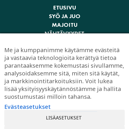
ETUSIVU
SYÖ JA JUO
MAJOITU
NÄHTÄVYYDET
AKTIVITEETIT JA ELÄMYKSET
Me ja kumppanimme käytämme evästeitä
OSTOKSET
ja vastaavia teknologioita kerättyä tietoa
JUHLI JA KOKOUSTA
parantaaksemme kokemustasi sivullamme,
EVÄSTEASETUKSET
analysoidaksemme sitä, miten sitä käytät,
ja markkinointitarkoituksiin. Voit lukea
lisää yksityisyyskäytännöstämme ja hallita
suostumustasi milloin tahansa.
TYKKÄÄ
Evästeasetukset
Facebook
LISÄASETUKSET
Instagram