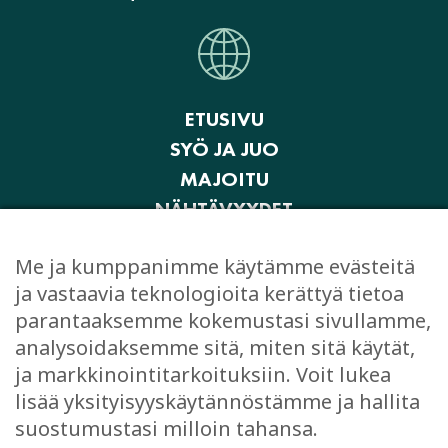
ETUSIVU
SYÖ JA JUO
MAJOITU
NÄHTÄVYYDET
AKTIVITEETIT JA ELÄMYKSET
Me ja kumppanimme käytämme evästeitä
OSTOKSET
ja vastaavia teknologioita kerättyä tietoa
JUHLI JA KOKOUSTA
parantaaksemme kokemustasi sivullamme,
EVÄSTEASETUKSET
analysoidaksemme sitä, miten sitä käytät,
ja markkinointitarkoituksiin. Voit lukea
lisää yksityisyyskäytännöstämme ja hallita
suostumustasi milloin tahansa.