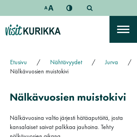
Siirry sisältöön
Päävalikko
Etusivu
/
Nähtävyydet
/
Jurva
/
Nälkävuosien muistokivi
Nälkävuosien muistokivi
Nälkävuosina valtio järjesti hätäaputöitä, josta
kansalaiset saivat palkkaa jauhoina. Tehty
nälkävuosien aikana.