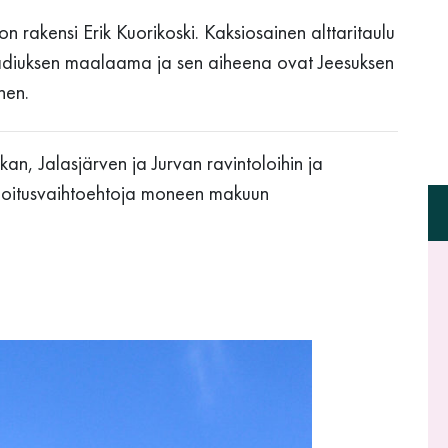
n rakensi Erik Kuorikoski. Kaksiosainen alttaritaulu
adiuksen maalaama ja sen aiheena ovat Jeesuksen
nen.
ikan, Jalasjärven ja Jurvan ravintoloihin ja
oitusvaihtoehtoja moneen makuun