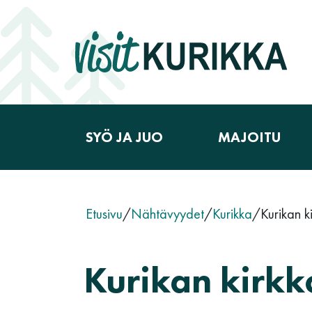
Siirry sisältöön
SYÖ JA JUO
MAJOITU
Päävalikko
Etusivu
/
Nähtävyydet
/
Kurikka
/
Kurikan k
Kurikan kirkk