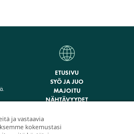
ETUSIVU
SYÖ JA JUO
ä.
MAJOITU
NÄHTÄVYYDET
AKTIVITEETIT JA ELÄMYKSET
OSTOKSET
ä ja vastaavia
JUHLI JA KOKOUSTA
taaksemme kokemustasi