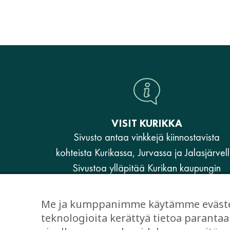
VISIT KURIKKA
Sivusto antaa vinkkejä kiinnostavista
kohteista Kurikassa, Jurvassa ja Jalasjärvell
Sivustoa ylläpitää Kurikan kaupungin
elinvoimaosasto.
Me ja kumppanimme käytämme evästeit
www.kurikka.fi
teknologioita kerättyä tietoa paran