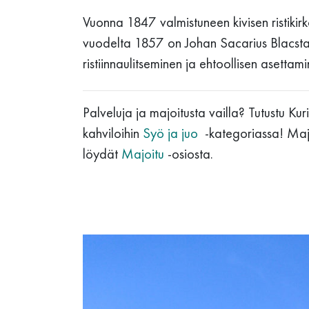
Vuonna 1847 valmistuneen kivisen ristikirko
vuodelta 1857 on Johan Sacarius Blacst
ristiinnaulitseminen ja ehtoollisen asettami
Palveluja ja majoitusta vailla? Tutustu Kur
kahviloihin
Syö ja juo
-kategoriassa! Maj
löydät
Majoitu
-osiosta.