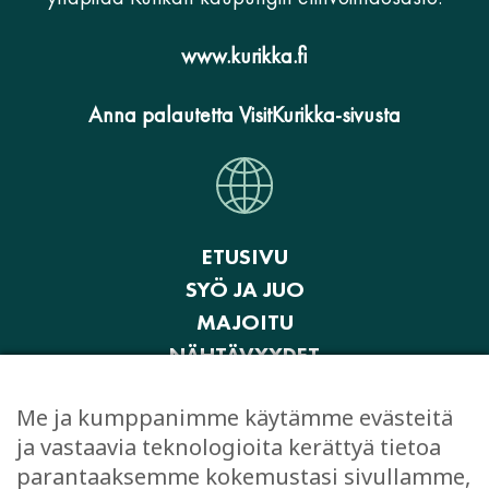
www.kurikka.fi
Anna palautetta VisitKurikka-sivusta
ETUSIVU
SYÖ JA JUO
MAJOITU
NÄHTÄVYYDET
AKTIVITEETIT JA ELÄMYKSET
Me ja kumppanimme käytämme evästeitä
OSTOKSET
ja vastaavia teknologioita kerättyä tietoa
JUHLI JA KOKOUSTA
parantaaksemme kokemustasi sivullamme,
EVÄSTEASETUKSET