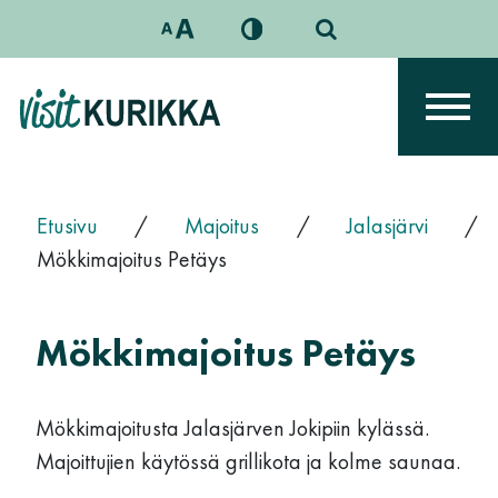
Siirry sisältöön
Päävalikko
Etusivu
/
Majoitus
/
Jalasjärvi
/
Mökkimajoitus Petäys
Mökkimajoitus Petäys
Mökkimajoitusta Jalasjärven Jokipiin kylässä.
Majoittujien käytössä grillikota ja kolme saunaa.