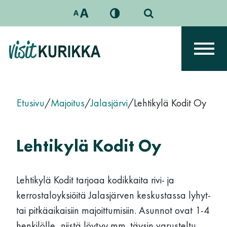
Siirry sisältöön
Päävalikko
Etusivu
/
Majoitus
/
Jalasjärvi
/
Lehtikylä Kodit Oy
Lehtikylä Kodit Oy
Lehtikylä Kodit tarjoaa kodikkaita rivi- ja
kerrostaloyksiöitä Jalasjärven keskustassa lyhyt-
tai pitkäaikaisiin majoittumisiin. Asunnot ovat 1-4
henkilölle, niistä löytyy mm. täysin varusteltu