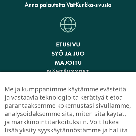
Anna palautetta VisitKurikka-sivusta
ETUSIVU
SYÖ JA JUO
MAJOITU
NÄHTÄVYYDET
AKTIVITEETIT JA ELÄMYKSET
Me ja kumppanimme käytämme evästeitä
OSTOKSET
ja vastaavia teknologioita kerättyä tietoa
JUHLI JA KOKOUSTA
parantaaksemme kokemustasi sivullamme,
EVÄSTEASETUKSET
analysoidaksemme sitä, miten sitä käytät,
ja markkinointitarkoituksiin. Voit lukea
lisää yksityisyyskäytännöstämme ja hallita