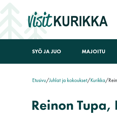
Siirry sisältöön
SYÖ JA JUO
MAJOITU
Päävalikko
Etusivu
/
Juhlat ja kokoukset
/
Kurikka
/
Rei
Reinon Tupa, 