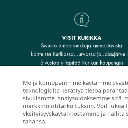
VISIT KURIKKA
Sivusto antaa vinkkejä kiinnostavista
kohteista Kurikassa, Jurvassa ja Jalasjärvell
Sivustoa ylläpitää Kurikan kaupungin
elinvoimaosasto.
Me ja kumppanimme käytämme evästeit
www.kurikka.fi
teknologioita kerättyä tietoa paran
sivullamme, analysoidaksemme sitä, mi
Anna palautetta VisitKurikka-sivusta
markkinointitarkoituksiin. Voit lukea l
yksityisyyskäytännöstämme ja hallita
tahansa.