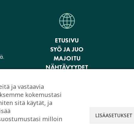
ETUSIVU
SYÖ JA JUO
ä.
MAJOITU
NÄHTÄVYYDET
AKTIVITEETIT JA ELÄMYKSET
OSTOKSET
ä ja vastaavia
JUHLI JA KOKOUSTA
taaksemme kokemustasi
ten sitä käytät, ja
EVÄSTEASETUKSET
isää
LISÄASETUKSET
 suostumustasi milloin