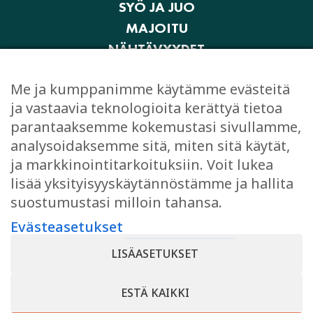
SYÖ JA JUO
MAJOITU
NÄHTÄVYYDET
AKTIVITEETIT JA ELÄMYKSET
Me ja kumppanimme käytämme evästeitä
OSTOKSET
ja vastaavia teknologioita kerättyä tietoa
JUHLI JA KOKOUSTA
parantaaksemme kokemustasi sivullamme,
EVÄSTEASETUKSET
analysoidaksemme sitä, miten sitä käytät,
ja markkinointitarkoituksiin. Voit lukea
lisää yksityisyyskäytännöstämme ja hallita
suostumustasi milloin tahansa.
TYKKÄÄ
Evästeasetukset
Facebook
LISÄASETUKSET
Instagram
ESTÄ KAIKKI