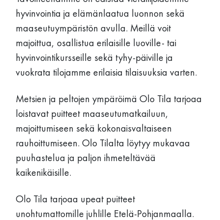
hyvinvointia ja elämänlaatua luonnon sekä
maaseutuympäristön avulla. Meillä voit
majoittua, osallistua erilaisille luoville- tai
hyvinvointikursseille sekä tyhy-päiville ja
vuokrata tilojamme erilaisia tilaisuuksia varten.
Metsien ja peltojen ympäröimä Olo Tila tarjoaa
loistavat puitteet maaseutumatkailuun,
majoittumiseen sekä kokonaisvaltaiseen
rauhoittumiseen. Olo Tilalta löytyy mukavaa
puuhastelua ja paljon ihmeteltävää
kaikenikäisille.
Olo Tila tarjoaa upeat puitteet
unohtumattomille juhlille Etelä-Pohjanmaalla.