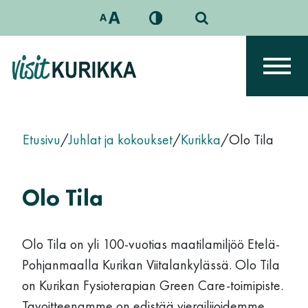
Siirry sisältöön
Päävalikko
Etusivu
/
Juhlat ja kokoukset
/
Kurikka
/
Olo Tila
Olo Tila
Olo Tila on yli 100-vuotias maatilamiljöö Etelä-
Pohjanmaalla Kurikan Viitalankylässä. Olo Tila
on Kurikan Fysioterapian Green Care-toimipiste.
Tavoitteenamme on edistää vierailijoidemme