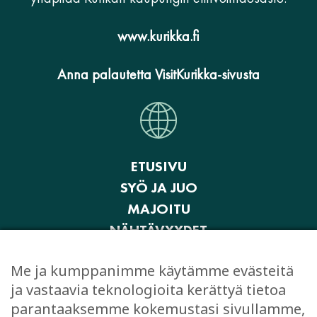
www.kurikka.fi
Anna palautetta VisitKurikka-sivusta
ETUSIVU
SYÖ JA JUO
MAJOITU
NÄHTÄVYYDET
AKTIVITEETIT JA ELÄMYKSET
Me ja kumppanimme käytämme evästeitä
OSTOKSET
ja vastaavia teknologioita kerättyä tietoa
JUHLI JA KOKOUSTA
parantaaksemme kokemustasi sivullamme,
EVÄSTEASETUKSET