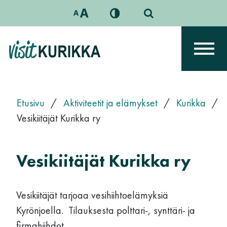
Siirry sisältöön
Päävalikko
Etusivu
/
Aktiviteetit ja elämykset
/
Kurikka
/
Vesikiitäjät Kurikka ry
Vesikiitäjät Kurikka ry
Vesikiitäjät tarjoaa vesihiihtoelämyksiä
Kyrönjoella. Tilauksesta polttari-, synttäri- ja
firmahiihdot.