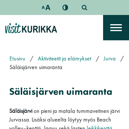
Siirry sisältöön
Päävalikko
Etusivu
/
Aktiviteetit ja elämykset
/
Jurva
/
Säläisjärven uimaranta
Säläisjärven uimaranta
Säläisjärvi
on pieni ja matala tummavetinen järvi
Jurvassa. Lisäksi alueelta löytyy myös Beach
volley–kenttä, laavu sekä lasten
leikkikenttä
.