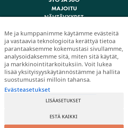
MAJOITU
NÄHTÄVYYDET
AKTIVITEETIT JA ELÄMYKSET
Me ja kumppanimme käytämme evästeitä
OSTOKSET
ja vastaavia teknologioita kerättyä tietoa
JUHLI JA KOKOUSTA
parantaaksemme kokemustasi sivullamme,
EVÄSTEASETUKSET
analysoidaksemme sitä, miten sitä käytät,
ja markkinointitarkoituksiin. Voit lukea
lisää yksityisyyskäytännöstämme ja hallita
suostumustasi milloin tahansa.
TYKKÄÄ
Evästeasetukset
Facebook
LISÄASETUKSET
Instagram
ESTÄ KAIKKI