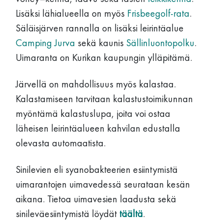
Lisäksi lähialueella on myös
Frisbeegolf-rata
.
Säläisjärven rannalla on lisäksi leirintäalue
Camping Jurva
sekä kaunis
Sällinluontopolku
.
Uimaranta on Kurikan kaupungin ylläpitämä.
Järvellä on mahdollisuus myös kalastaa.
Kalastamiseen tarvitaan kalastustoimikunnan
myöntämä kalastuslupa, joita voi ostaa
läheisen leirintäalueen kahvilan edustalla
olevasta automaatista.
Sinilevien eli syanobakteerien esiintymistä
uimarantojen uimavedessä seurataan kesän
aikana. Tietoa uimavesien laadusta sekä
sinileväesiintymistä löydät
täältä
.