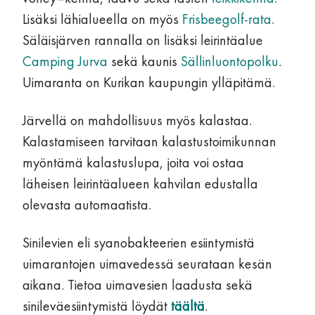
Lisäksi lähialueella on myös
Frisbeegolf-rata
.
Säläisjärven rannalla on lisäksi leirintäalue
Camping Jurva
sekä kaunis
Sällinluontopolku
.
Uimaranta on Kurikan kaupungin ylläpitämä.
Järvellä on mahdollisuus myös kalastaa.
Kalastamiseen tarvitaan kalastustoimikunnan
myöntämä kalastuslupa, joita voi ostaa
läheisen leirintäalueen kahvilan edustalla
olevasta automaatista.
Sinilevien eli syanobakteerien esiintymistä
uimarantojen uimavedessä seurataan kesän
aikana. Tietoa uimavesien laadusta sekä
sinileväesiintymistä löydät
täältä
.