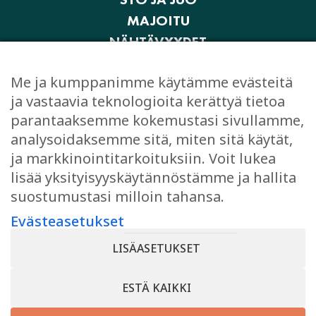
MAJOITU
NÄHTÄVYYDET
AKTIVITEETIT JA ELÄMYKSET
Me ja kumppanimme käytämme evästeitä
OSTOKSET
ja vastaavia teknologioita kerättyä tietoa
JUHLI JA KOKOUSTA
parantaaksemme kokemustasi sivullamme,
EVÄSTEASETUKSET
analysoidaksemme sitä, miten sitä käytät,
ja markkinointitarkoituksiin. Voit lukea
lisää yksityisyyskäytännöstämme ja hallita
suostumustasi milloin tahansa.
TYKKÄÄ
Evästeasetukset
Facebook
LISÄASETUKSET
Instagram
ESTÄ KAIKKI