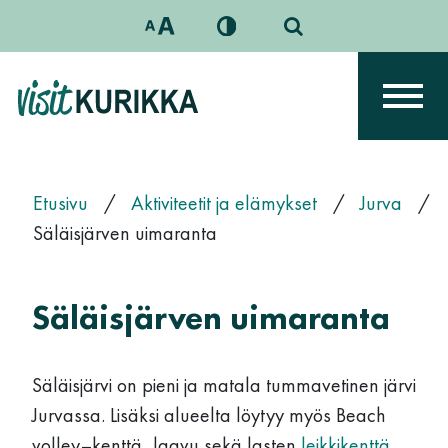
Siirry sisältöön
Päävalikko
Etusivu
/
Aktiviteetit ja elämykset
/
Jurva
/
Säläisjärven uimaranta
Säläisjärven uimaranta
Säläisjärvi on pieni ja matala tummavetinen järvi
Jurvassa. Lisäksi alueelta löytyy myös Beach
volley–kenttä, laavu sekä lasten
leikkikenttä
.