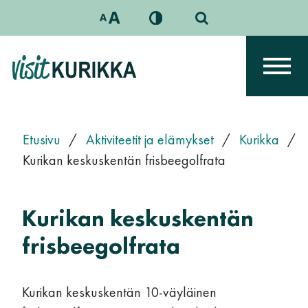
Siirry sisältöön
Päävalikko
Etusivu
/
Aktiviteetit ja elämykset
/
Kurikka
/
Kurikan keskuskentän frisbeegolfrata
Kurikan keskuskentän
frisbeegolfrata
Kurikan keskuskentän 10-väyläinen