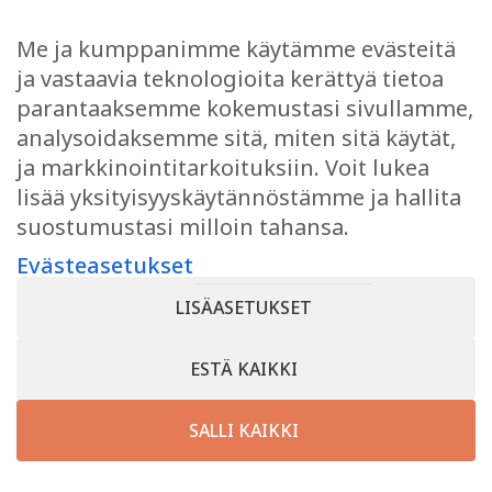
AKTIVITEETIT JA ELÄMYKSET
Me ja kumppanimme käytämme evästeitä
OSTOKSET
ja vastaavia teknologioita kerättyä tietoa
JUHLI JA KOKOUSTA
parantaaksemme kokemustasi sivullamme,
EVÄSTEASETUKSET
analysoidaksemme sitä, miten sitä käytät,
ja markkinointitarkoituksiin. Voit lukea
lisää yksityisyyskäytännöstämme ja hallita
suostumustasi milloin tahansa.
TYKKÄÄ
Evästeasetukset
Facebook
LISÄASETUKSET
Instagram
ESTÄ KAIKKI
SALLI KAIKKI