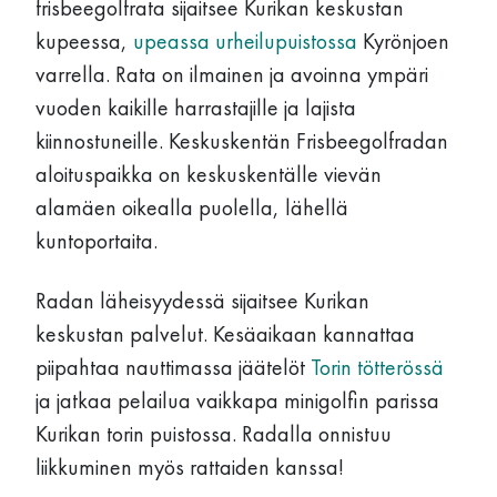
frisbeegolfrata sijaitsee Kurikan keskustan
kupeessa,
upeassa urheilupuistossa
Kyrönjoen
varrella. Rata on ilmainen ja avoinna ympäri
vuoden kaikille harrastajille ja lajista
kiinnostuneille. Keskuskentän
Frisbee
golfradan
aloituspaikka on keskuskentälle vievän
alamäen oikealla puolella, lähellä
kuntoportaita.
Radan läheisyydessä sijaitsee Kurikan
keskustan palvelut. Kesäaikaan kannattaa
piipahtaa nauttimassa jäätelöt
Torin tötterössä
ja jatkaa pelailua vaikkapa minigolfin parissa
Kurikan torin puistossa. Radalla onnistuu
liikkuminen myös rattaiden kanssa!