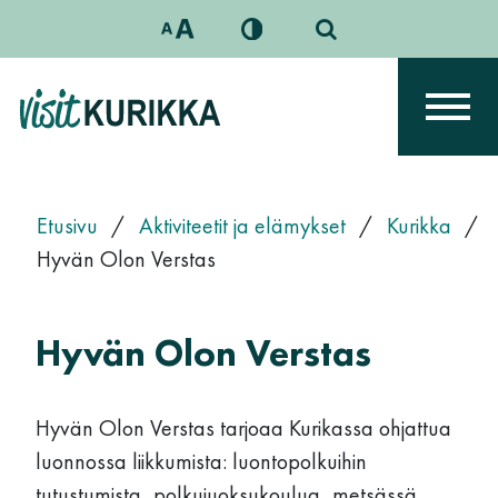
Siirry sisältöön
Päävalikko
Etusivu
/
Aktiviteetit ja elämykset
/
Kurikka
/
Hyvän Olon Verstas
Hyvän Olon Verstas
Hyvän Olon Verstas tarjoaa Kurikassa ohjattua
luonnossa liikkumista: luontopolkuihin
tutustumista, polkujuoksukoulua, metsässä