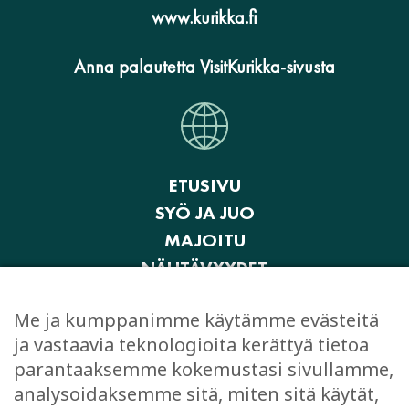
www.kurikka.fi
Anna palautetta VisitKurikka-sivusta
ETUSIVU
SYÖ JA JUO
MAJOITU
NÄHTÄVYYDET
AKTIVITEETIT JA ELÄMYKSET
Me ja kumppanimme käytämme evästeitä
OSTOKSET
ja vastaavia teknologioita kerättyä tietoa
JUHLI JA KOKOUSTA
parantaaksemme kokemustasi sivullamme,
EVÄSTEASETUKSET
analysoidaksemme sitä, miten sitä käytät,